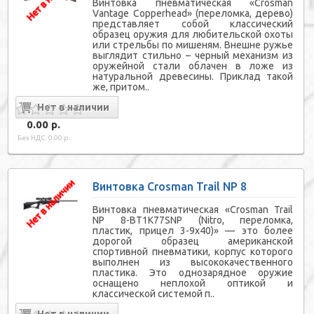
Винтовка пневматическая «Crosman
Vantage Copperhead» (переломка, дерево)
представляет собой классический
образец оружия для любительской охоты
или стрельбы по мишеням. Внешне ружье
выглядит стильно – черный механизм из
оружейной стали облачен в ложе из
натуральной древесины. Приклад такой
же, притом..
0.00 р.
Без НДС: 0.00 р.
Винтовка Crosman Trail NP 8
Винтовка пневматическая «Crosman Trail
NР 8-ВТ1К77SNР (Nitro, переломка,
пластик, прицел 3-9х40)» — это более
дорогой образец американской
спортивной пневматики, корпус которого
выполнен из высококачественного
пластика. Это однозарядное оружие
оснащено неплохой оптикой и
классической системой п..