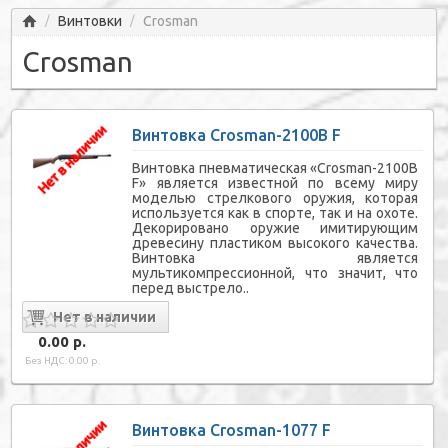
Главная
Винтовки
Crosman
/
/
Crosman
Винтовка Crosman-2100B F
Винтовка пневматическая «Crosman-2100В
F» является известной по всему миру
моделью стрелкового оружия, которая
используется как в спорте, так и на охоте.
Декорировано оружие имитирующим
древесину пластиком высокого качества.
Винтовка является
мультикомпрессионной, что значит, что
перед выстрело..
0.00 р.
Без НДС: 0.00 р.
Винтовка Crosman-1077 F